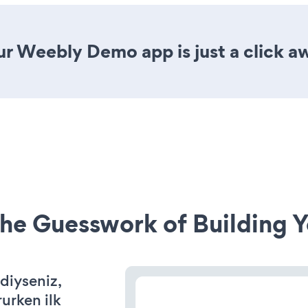
ur Weebly Demo app is just a click a
he Guesswork of Building Y
rdiyseniz,
rurken ilk