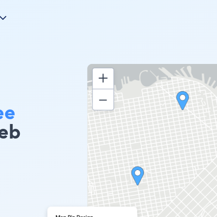
ee
eb