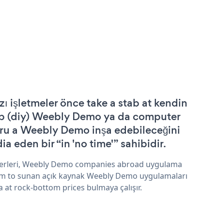
zı işletmeler önce take a stab at kendin
p (diy) Weebly Demo ya da computer
ru a Weebly Demo inşa edebileceğini
ia eden bir “in 'no time'” sahibidir.
erleri, Weebly Demo companies abroad uygulama
im to sunan açık kaynak Weebly Demo uygulamaları
a at rock-bottom prices bulmaya çalışır.