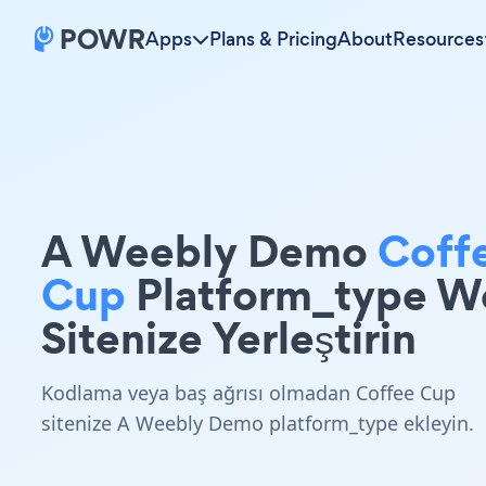
Apps
Plans & Pricing
About
Resources
A Weebly Demo
Coff
Cup
Platform_type W
Sitenize Yerleştirin
Kodlama veya baş ağrısı olmadan Coffee Cup
sitenize A Weebly Demo platform_type ekleyin.