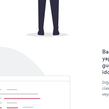
Ba
ya
gu
idd
Diğ
cla
vey