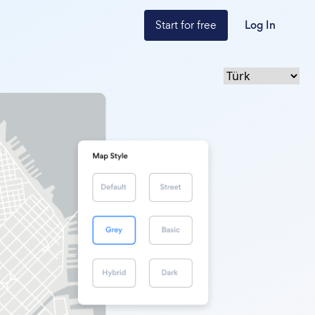
Start for free
Log In