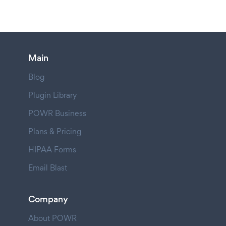
Main
Blog
Plugin Library
POWR Business
Plans & Pricing
HIPAA Forms
Email Blast
Company
About POWR