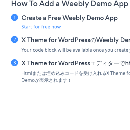
How To Add a Weebly Demo App 
Create a Free Weebly Demo App
Start for free now
X Theme for WordPressのWee
Your code block will be available once you create
X Theme for WordPressエディ
Htmlまたは埋め込みコードを受け入れるX Theme f
Demoが表示されます！