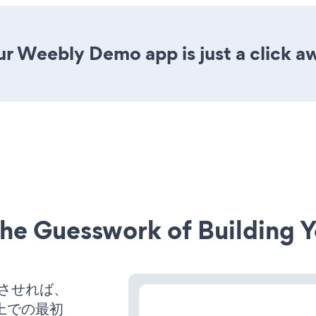
ur Weebly Demo app is just a click a
he Guesswork of Building Y
稼働させれば、
上での最初