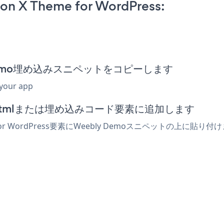
on X Theme for WordPress:
bly Demo埋め込みスニペットをコピーします
 your app
ターでhtmlまたは埋め込みコード要素に追加します
or WordPress要素にWeebly Demoスニペットの上に貼