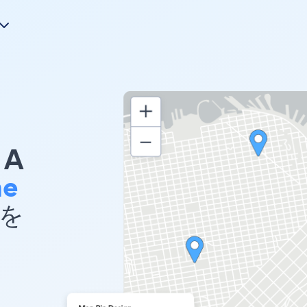
A
me
 を