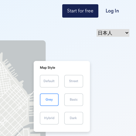
Start for free
Log In