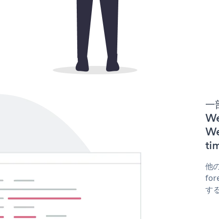
一
We
W
t
他の
fo
する