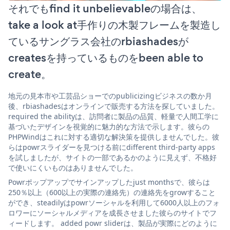
それでもfind it unbelievableの場合は、
take a look at手作りの木製フレームを製造し
ているサングラス会社のrbiashadesが
createsを持っているものをbeen able to
create。
地元の見本市や工芸品ショーでのpublicizingビジネスの数か月
後、rbiashadesはオンラインで販売する方法を探していました。
required the abilityは、訪問者に製品の品質、軽量で人間工学に
基づいたデザインを視覚的に魅力的な方法で示します。彼らの
PHPWindはこれに対する適切な解決策を提供しませんでした。彼
らはpowrスライダーを見つける前にdifferent third-party apps
を試しましたが、サイトの一部であるかのように見えず、不格好
で使いにくいものはありませんでした。
Powrポップアップでサインアップしたjust monthsで、彼らは
250％以上（600以上の実際の連絡先）の連絡先をgrowすること
ができ、steadilyはpowrソーシャルを利用して6000人以上のフォ
ロワーにソーシャルメディアを成長させました彼らのサイトでフ
ィードします。 added powr sliderは、製品が実際にどのように