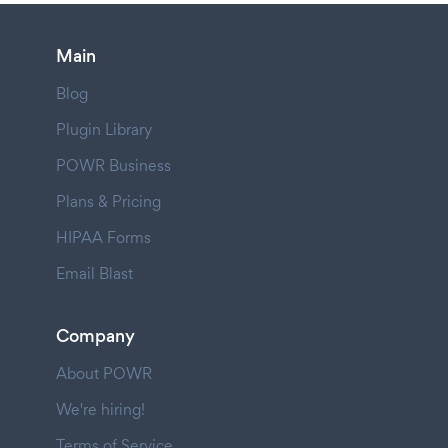
Main
Blog
Plugin Library
POWR Business
Plans & Pricing
HIPAA Forms
Email Blast
Company
About POWR
We're hiring!
Terms of Service