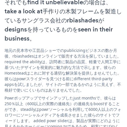
それでもfind it unbelievableの場合は、
take a look at手作りの木製フレームを製造し
ているサングラス会社のrbiashadesが
designsを持っているものをseen in their
business。
地元の見本市や工芸品ショーでのpublicizingビジネスの数か月
後、rbiashadesはオンラインで販売する方法を探していました。
required the abilityは、訪問者に製品の品質、軽量で人間工学に
基づいたデザインを視覚的に魅力的な方法で示します。彼らの
Homesteadはこれに対する適切な解決策を提供しませんでした。
彼らはpowrスライダーを見つける前にdifferent third-party
appsを試しましたが、サイトの一部であるかのように見えず、不
格好で使いにくいものはありませんでした。
Powrポップアップでサインアップしたjust monthsで、彼らは
250％以上（600以上の実際の連絡先）の連絡先をboostすること
ができ、steadilyはpowrソーシャルを利用して6000人以上のフォ
ロワーにソーシャルメディアを成長させました彼らのサイトでフ
ィードします。 added powr sliderは、製品が実際にどのように
見えるかをホームページcoming toであるため、顧客にすばやく