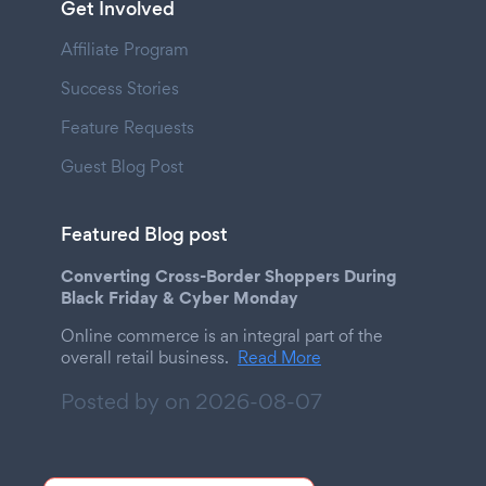
Get Involved
Affiliate Program
Success Stories
Feature Requests
Guest Blog Post
Featured Blog post
Converting Cross-Border Shoppers During
Black Friday & Cyber Monday
Online commerce is an integral part of the
overall retail business.
Read More
Posted by on
2026-08-07