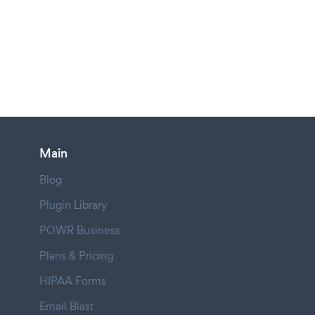
Main
Blog
Plugin Library
POWR Business
Plans & Pricing
HIPAA Forms
Email Blast