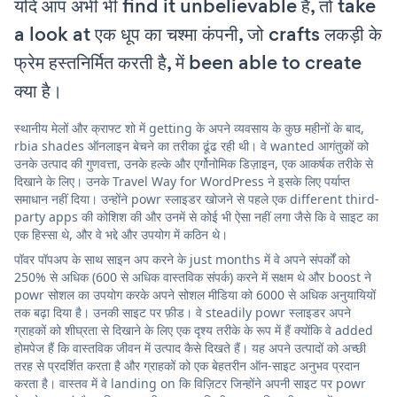
यदि आप अभी भी find it unbelievable हैं, तो take
a look at एक धूप का चश्मा कंपनी, जो crafts लकड़ी के
फ्रेम हस्तनिर्मित करती है, में been able to create
क्या है।
स्थानीय मेलों और क्राफ्ट शो में getting के अपने व्यवसाय के कुछ महीनों के बाद,
rbia shades ऑनलाइन बेचने का तरीका ढूंढ रही थी। वे wanted आगंतुकों को
उनके उत्पाद की गुणवत्ता, उनके हल्के और एर्गोनोमिक डिज़ाइन, एक आकर्षक तरीके से
दिखाने के लिए। उनके Travel Way for WordPress ने इसके लिए पर्याप्त
समाधान नहीं दिया। उन्होंने powr स्लाइडर खोजने से पहले एक different third-
party apps की कोशिश की और उनमें से कोई भी ऐसा नहीं लगा जैसे कि वे साइट का
एक हिस्सा थे, और वे भद्दे और उपयोग में कठिन थे।
पॉवर पॉपअप के साथ साइन अप करने के just months में वे अपने संपर्कों को
250% से अधिक (600 से अधिक वास्तविक संपर्क) करने में सक्षम थे और boost ने
powr सोशल का उपयोग करके अपने सोशल मीडिया को 6000 से अधिक अनुयायियों
तक बढ़ा दिया है। उनकी साइट पर फ़ीड। वे steadily powr स्लाइडर अपने
ग्राहकों को शीघ्रता से दिखाने के लिए एक दृश्य तरीके के रूप में हैं क्योंकि वे added
होमपेज हैं कि वास्तविक जीवन में उत्पाद कैसे दिखते हैं। यह अपने उत्पादों को अच्छी
तरह से प्रदर्शित करता है और ग्राहकों को एक बेहतरीन ऑन-साइट अनुभव प्रदान
करता है। वास्तव में वे landing on कि विज़िटर जिन्होंने अपनी साइट पर powr