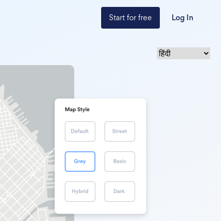
Start for free
Log In