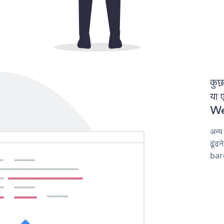
कुछ
या 
Wee
अन्
ढूंढ
barg