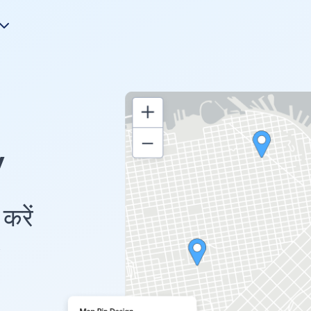
y
करें