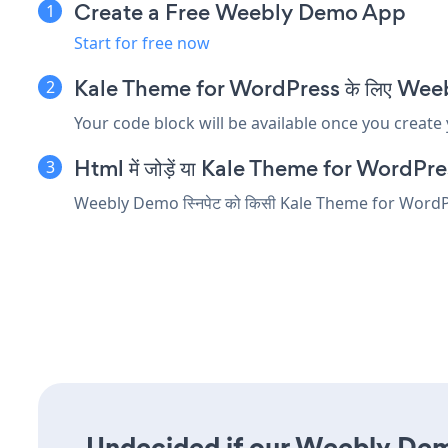
Create a Free Weebly Demo App
Start for free now
Kale Theme for WordPress के लिए Weebly D
Your code block will be available once you create
Html में जोड़ें या Kale Theme for WordPress सं
Weebly Demo स्निपेट को किसी Kale Theme for WordPress तत्
Undecided if our Weebly Demo 