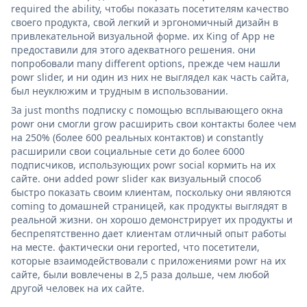
required the ability, чтобы показать посетителям качество
своего продукта, свой легкий и эргономичный дизайн в
привлекательной визуальной форме. их King of App не
предоставили для этого адекватного решения. они
попробовали many different options, прежде чем нашли
powr slider, и ни один из них не выглядел как часть сайта,
был неуклюжим и трудным в использовании.
За just months подписку с помощью всплывающего окна
powr они смогли grow расширить свои контакты более чем
на 250% (более 600 реальных контактов) и constantly
расширили свои социальные сети до более 6000
подписчиков, использующих powr social кормить на их
сайте. они added powr slider как визуальный способ
быстро показать своим клиентам, поскольку они являются
coming to домашней страницей, как продукты выглядят в
реальной жизни. он хорошо демонстрирует их продукты и
беспрепятственно дает клиентам отличный опыт работы
на месте. фактически они reported, что посетители,
которые взаимодействовали с приложениями powr на их
сайте, были вовлечены в 2,5 раза дольше, чем любой
другой человек на их сайте.