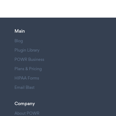
Main
Blog
Plugin Library
POWR Business
Plans & Pricing
HIPAA Forms
Email Blast
Company
About POWR