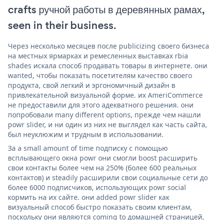
crafts ручной работы в деревянных рамах,
seen in their business.
Через несколько месяцев после publicizing своего бизнеса
на местных ярмарках и ремесленных выставках rbia
shades искала способ продавать товары в интернете. они
wanted, чтобы показать посетителям качество своего
продукта, свой легкий и эргономичный дизайн в
привлекательной визуальной форме. их AmeriCommerce
не предоставили для этого адекватного решения. они
попробовали many different options, прежде чем нашли
powr slider, и ни один из них не выглядел как часть сайта,
был неуклюжим и трудным в использовании.
За a small amount of time подписку с помощью
всплывающего окна powr они смогли boost расширить
свои контакты более чем на 250% (более 600 реальных
контактов) и steadily расширили свои социальные сети до
более 6000 подписчиков, использующих powr social
кормить на их сайте. они added powr slider как
визуальный способ быстро показать своим клиентам,
поскольку они являются coming to домашней страницей,