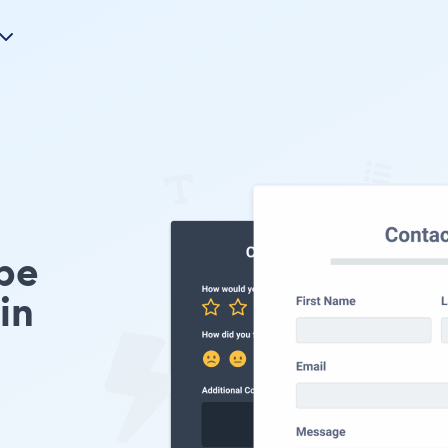
pe
in