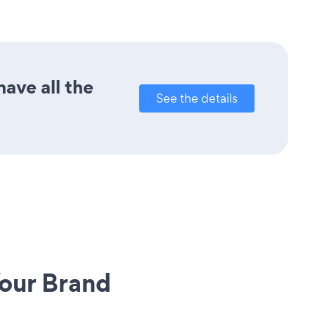
ave all the
See the details
our Brand