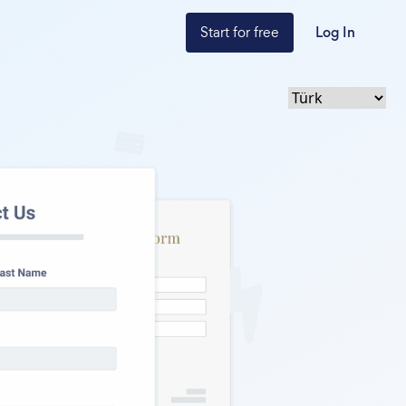
Start for free
Log In