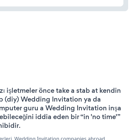
zı işletmeler önce take a stab at kendin
p (diy) Wedding Invitation ya da
mputer guru a Wedding Invitation inşa
ebileceğini iddia eden bir “in 'no time'”
hibidir.
erleri, Wedding Invitation companies abroad