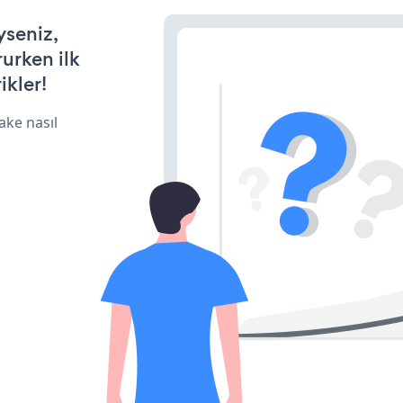
yseniz,
rurken ilk
ikler!
ake nasıl