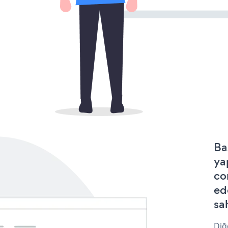
Ba
ya
co
ed
sa
Diğ