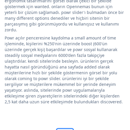
ergonomik tasarımlarını görsel olarak çekici bir şekilde
göstermek için wanted. onların Opennemas bunun için
yeterli bir çözüm sağlamadı. powr slider'ı bulmadan önce bir
many different options denediler ve hiçbiri sitenin bir
parçasıymış gibi görünmüyordu ve kullanışsız ve kullanımı
zordu.
Powr açılır penceresine kaydolma a small amount of time
işleminde, kişilerini %250'nin üzerinde boost (600'ün
üzerinde gerçek kişi) başardılar ve powr sosyal kullanarak
steadily sosyal medyalarını 6000'den fazla takipçiye
ulaştırdılar. kendi sitelerinde besleyin. ürünlerin gerçek
hayatta nasıl göründüğünü ana sayfada added olarak
müşterilerine hızlı bir şekilde göstermenin görsel bir yolu
olarak coming to powr slider. ürünlerini iyi bir şekilde
sergiliyor ve müşterilere mükemmel bir yerinde deneyim
yaşatıyor. aslında, sitelerinde powr uygulamalarıyla
etkileşime giren ziyaretçilerin sitelerindeki diğer kişilerden
2,5 kat daha uzun süre etkileşimde bulundukları discovered.