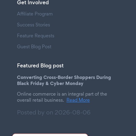
Get Involved
Affiliate Program
Success Stories
Feature Requests
Guest Blog Post
Featured Blog post
Converting Cross-Border Shoppers During
Black Friday & Cyber Monday
Online commerce is an integral part of the
overall retail business.
Read More
Posted by on
2026-08-06