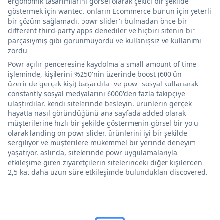
ergonomik tasarımlarını görsel olarak çekici bir şekilde
göstermek için wanted. onların Ecommerce bunun için yeterli
bir çözüm sağlamadı. powr slider'ı bulmadan önce bir
different third-party apps denediler ve hiçbiri sitenin bir
parçasıymış gibi görünmüyordu ve kullanışsız ve kullanımı
zordu.
Powr açılır penceresine kaydolma a small amount of time
işleminde, kişilerini %250'nin üzerinde boost (600'ün
üzerinde gerçek kişi) başardılar ve powr sosyal kullanarak
constantly sosyal medyalarını 6000'den fazla takipçiye
ulaştırdılar. kendi sitelerinde besleyin. ürünlerin gerçek
hayatta nasıl göründüğünü ana sayfada added olarak
müşterilerine hızlı bir şekilde göstermenin görsel bir yolu
olarak landing on powr slider. ürünlerini iyi bir şekilde
sergiliyor ve müşterilere mükemmel bir yerinde deneyim
yaşatıyor. aslında, sitelerinde powr uygulamalarıyla
etkileşime giren ziyaretçilerin sitelerindeki diğer kişilerden
2,5 kat daha uzun süre etkileşimde bulundukları discovered.