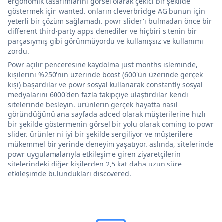
ergonomik tasarımlarını görsel olarak çekici bir şekilde
göstermek için wanted. onların cleverbridge AG bunun için
yeterli bir çözüm sağlamadı. powr slider'ı bulmadan önce bir
different third-party apps denediler ve hiçbiri sitenin bir
parçasıymış gibi görünmüyordu ve kullanışsız ve kullanımı
zordu.
Powr açılır penceresine kaydolma just months işleminde,
kişilerini %250'nin üzerinde boost (600'ün üzerinde gerçek
kişi) başardılar ve powr sosyal kullanarak constantly sosyal
medyalarını 6000'den fazla takipçiye ulaştırdılar. kendi
sitelerinde besleyin. ürünlerin gerçek hayatta nasıl
göründüğünü ana sayfada added olarak müşterilerine hızlı
bir şekilde göstermenin görsel bir yolu olarak coming to powr
slider. ürünlerini iyi bir şekilde sergiliyor ve müşterilere
mükemmel bir yerinde deneyim yaşatıyor. aslında, sitelerinde
powr uygulamalarıyla etkileşime giren ziyaretçilerin
sitelerindeki diğer kişilerden 2,5 kat daha uzun süre
etkileşimde bulundukları discovered.