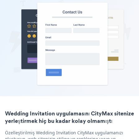
Wedding Invitation uygulamasını CityMax sitenize
yerleştirmek hiç bu kadar kolay olmamıştı
Özelleştirilmiş Wedding Invitation CityMax uygulamanızı
oluşturun, web sitenizin stiline ve renklerine uyun ve