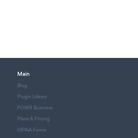
Main
Blog
Plugin Library
POWR Business
Plans & Pricing
HIPAA Forms