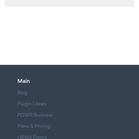
Main
Blog
Plugin Library
POWR Business
Plans & Pricing
HIPAA Forms