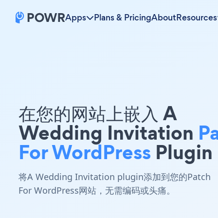
Apps
Plans & Pricing
About
Resources
在您的网站上嵌入 A
Wedding Invitation
P
For WordPress
Plugin
将A Wedding Invitation plugin添加到您的Patch
For WordPress网站，无需编码或头痛。