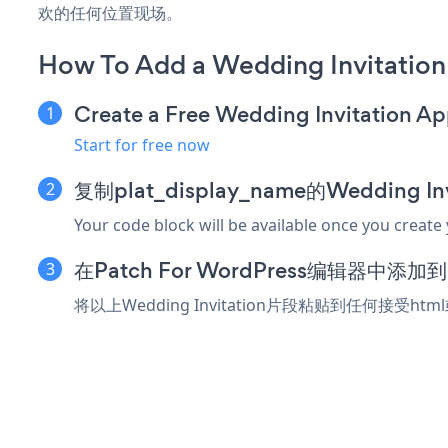
欢的任何位置现场。
How To Add a Wedding Invitation
Create a Free Wedding Invitation A
Start for free now
复制plat_display_name的Wedding I
Your code block will be available once you create
在Patch For WordPress编辑器中添
将以上Wedding Invitation片段粘贴到任何接受htm