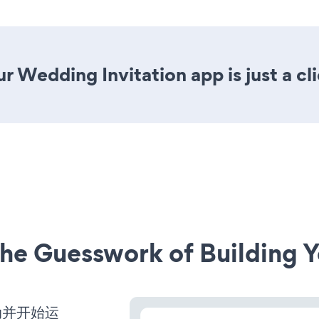
r Wedding Invitation app is just a cl
he Guesswork of Building Y
启动并开始运