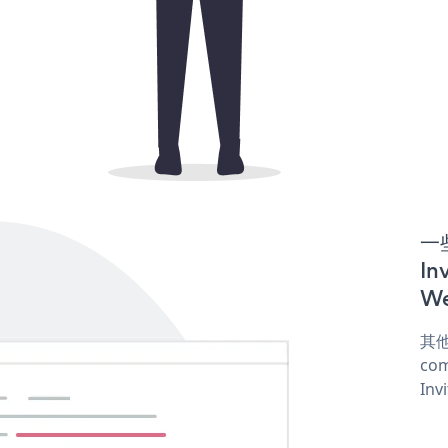
一
In
We
其他
com
Inv