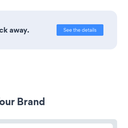
ick away.
See the details
our Brand