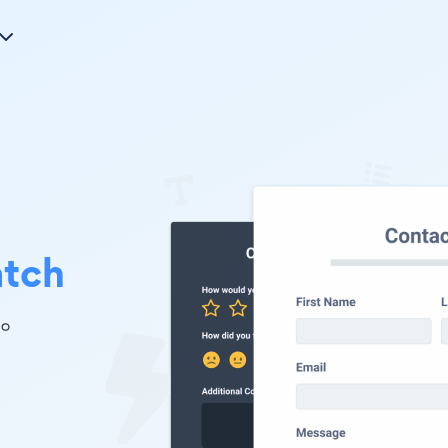
atch
 。