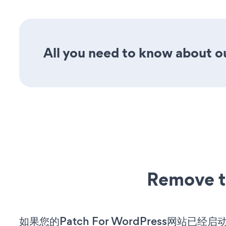
All you need to know about ou
Remove t
如果您的Patch For WordPress网站已经