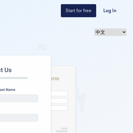
Start for free
Log In