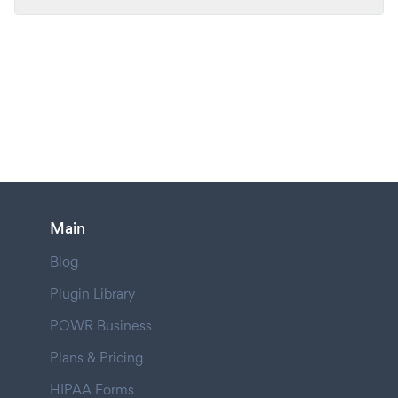
Main
Blog
Plugin Library
POWR Business
Plans & Pricing
HIPAA Forms