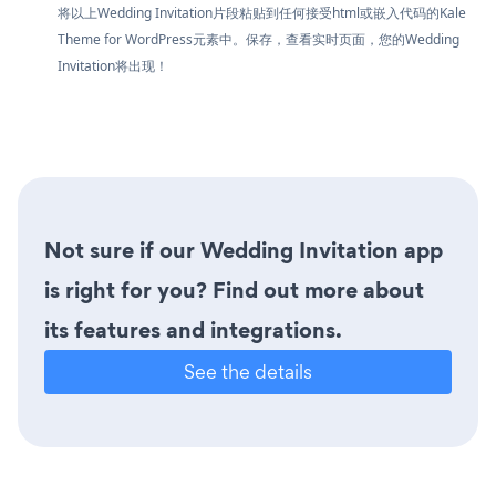
将以上Wedding Invitation片段粘贴到任何接受html或嵌入代码的Kale
Theme for WordPress元素中。保存，查看实时页面，您的Wedding
Invitation将出现！
Not sure if our Wedding Invitation app
is right for you? Find out more about
its features and integrations.
See the details