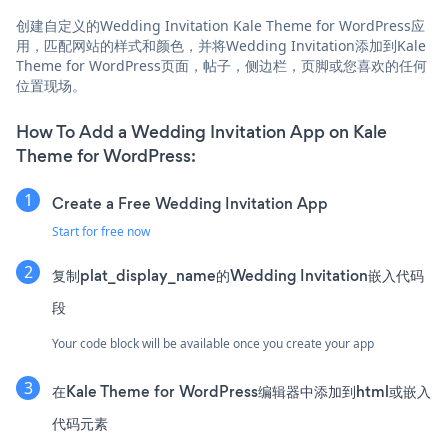
创建自定义的Wedding Invitation Kale Theme for WordPress应
用，匹配网站的样式和颜色，并将Wedding Invitation添加到Kale
Theme for WordPress页面，帖子，侧边栏，页脚或您喜欢的任何
位置现场。
How To Add a Wedding Invitation App on Kale
Theme for WordPress:
Create a Free Wedding Invitation App
Start for free now
复制plat_display_name的Wedding Invitation嵌入代码
段
Your code block will be available once you create your app
在Kale Theme for WordPress编辑器中添加到html或嵌入
代码元素