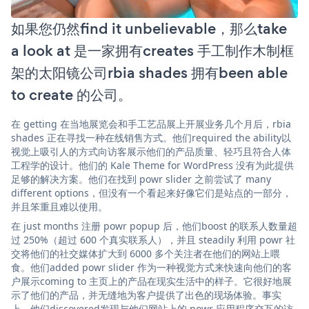
如果您仍然find it unbelievable，那么take
a look at 是一家拥有creates 手工制作木制框
架的太阳镜公司rbia shades 拥有been able
to create 的公司。
在 getting 在当地展览会和手工艺品展上开展业务几个月后，rbia
shades 正在寻找一种在线销售方式。他们required the ability以
视觉上吸引人的方式向访客展示他们的产品质量、轻巧且符合人体
工程学的设计。他们的 Kale Theme for WordPress 没有为此提供
足够的解决方案。他们在找到 powr slider 之前尝试了 many
different options，但没有一个看起来好像它们是站点的一部分，
并且笨重且难以使用。
在 just months 注册 powr popup 后，他们boost 的联系人数量超
过 250%（超过 600 个真实联系人），并且 steadily 利用 powr 社
交将他们的社交媒体扩大到 6000 多个关注者在他们的网站上喂
食。他们added powr slider 作为一种视觉方式来快速向他们的客
户展示coming to 主页上的产品在现实生活中的样子。它很好地展
示了他们的产品，并无缝地为客户提供了出色的现场体验。事实
上，他们discovered发现与他们网站上的 powr 应用程序交互的访