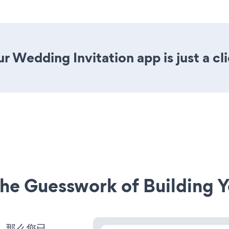
r Wedding Invitation app is just a cl
he Guesswork of Building Y
营，那么您已