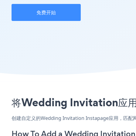
免费开始
将Wedding Invitati
创建自定义的Wedding Invitation Instapage
How To Add a Wedding Invitation