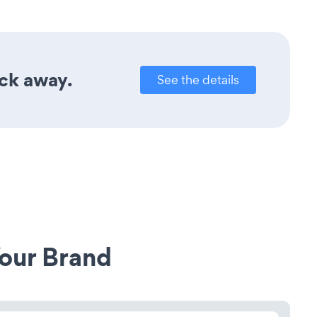
ick away.
See the details
our Brand