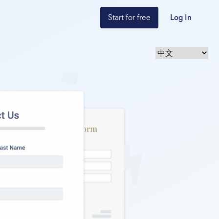
Start for free
Log In