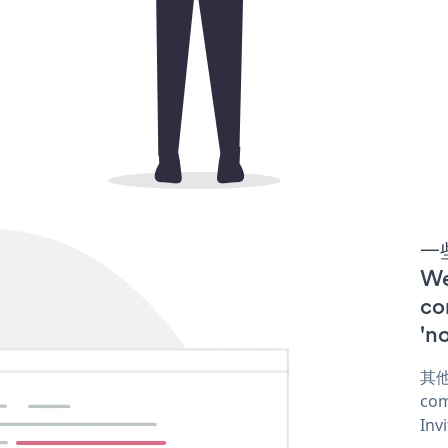
一些
We
co
'n
其他
com
Inv