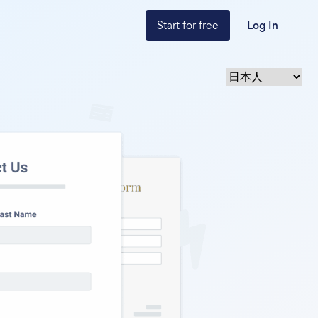
Start for free
Log In