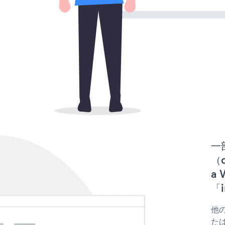
一
（d
a 
「i
他の
たは