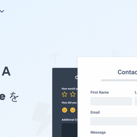
A
pe を