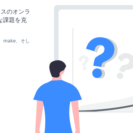
ネスのオンラ
な課題を克
te、make、そし