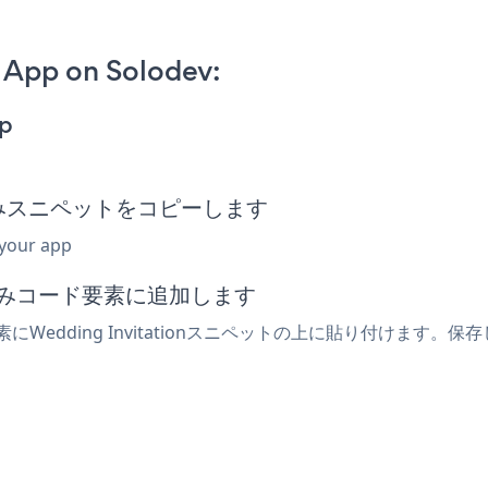
 App on Solodev:
pp
n埋め込みスニペットをコピーします
 your app
め込みコード要素に追加します
Wedding Invitationスニペットの上に貼り付けます。保存して