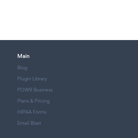
Main
Blog
Plugin Library
POWR Business
Plans & Pricing
HIPAA Forms
Email Blast