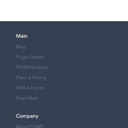
Main
Blog
Plugin Library
POWR Business
Plans & Pricing
HIPAA Forms
Email Blast
Company
About POWR