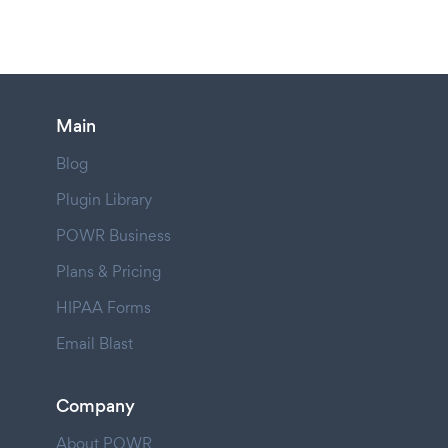
Main
Blog
Plugin Library
POWR Business
Plans & Pricing
HIPAA Forms
Email Blast
Company
About POWR