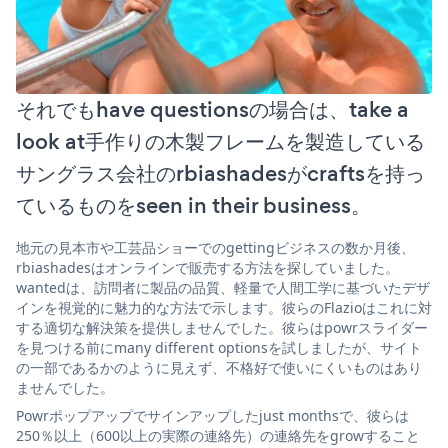
それでもhave questionsの場合は、take a
look at手作りの木製フレームを製造している
サングラス会社のrbiashadesがcraftsを持っ
ているものをseen in their business。
地元の見本市や工芸品ショーでのgettingビジネスの数か月後、
rbiashadesはオンラインで販売する方法を探していました。
wantedは、訪問者に製品の品質、軽量で人間工学に基づいたデザ
インを視覚的に魅力的な方法で示します。彼らのFlazioはこれに対
する適切な解決策を提供しませんでした。彼らはpowrスライダー
を見つける前にmany different optionsを試しましたが、サイト
の一部であるかのように見えず、不格好で使いにくいものはあり
ませんでした。
Powrポップアップでサインアップしたjust monthsで、彼らは
250％以上（600以上の実際の連絡先）の連絡先をgrowすること