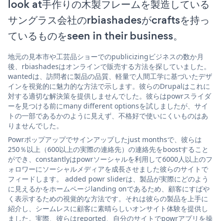
look at手作りの木製フレームを製造している
サングラス会社のrbiashadesがcraftsを持っ
ているものをseen in their business。
地元の見本市や工芸品ショーでのpublicizingビジネスの数か月
後、rbiashadesはオンラインで販売する方法を探していました。
wantedは、訪問者に製品の品質、軽量で人間工学に基づいたデザ
インを視覚的に魅力的な方法で示します。彼らのDrupalはこれに
対する適切な解決策を提供しませんでした。彼らはpowrスライダ
ーを見つける前にmany different optionsを試しましたが、サイ
トの一部であるかのように見えず、不格好で使いにくいものはあ
りませんでした。
Powrポップアップでサインアップしたjust monthsで、彼らは
250％以上（600以上の実際の連絡先）の連絡先をboostすること
ができ、constantlyはpowrソーシャルを利用して6000人以上のフ
ォロワーにソーシャルメディアを成長させました彼らのサイトで
フィードします。 added powr sliderは、製品が実際にどのよう
に見えるかをホームページlanding onであるため、顧客にすばや
く表示するための視覚的な方法です。それは彼らの製品を上手に
紹介し、シームレスに顧客に素晴らしいオンサイト体験を提供し
ました。実際、彼らはreported、自分のサイトでpowrアプリを操