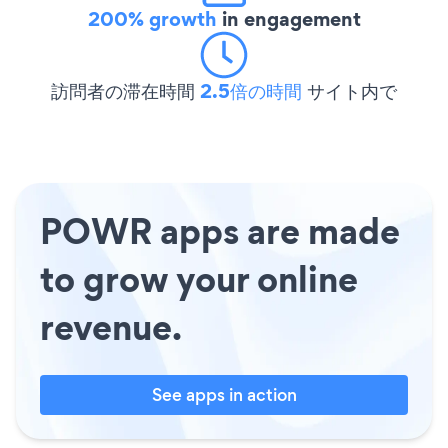
200% growth
in engagement
訪問者の滞在時間
2.5倍の時間
サイト内で
POWR apps are made
to grow your online
revenue.
See apps in action