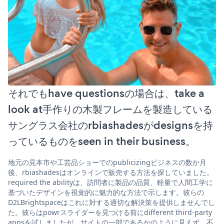
それでもhave questionsの場合は、take a
look at手作りの木製フレームを製造している
サングラス会社のrbiashadesがdesignsを持
っているものをseen in their business。
地元の見本市や工芸品ショーでのpublicizingビジネスの数か月
後、rbiashadesはオンラインで販売する方法を探していました。
required the abilityは、訪問者に製品の品質、軽量で人間工学に
基づいたデザインを視覚的に魅力的な方法で示します。彼らの
D2LBrightspaceはこれに対する適切な解決策を提供しませんでし
た。彼らはpowrスライダーを見つける前にdifferent third-party
appsを試しましたが、サイトの一部であるかのように見えず、不