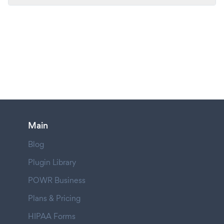
Main
Blog
Plugin Library
POWR Business
Plans & Pricing
HIPAA Forms