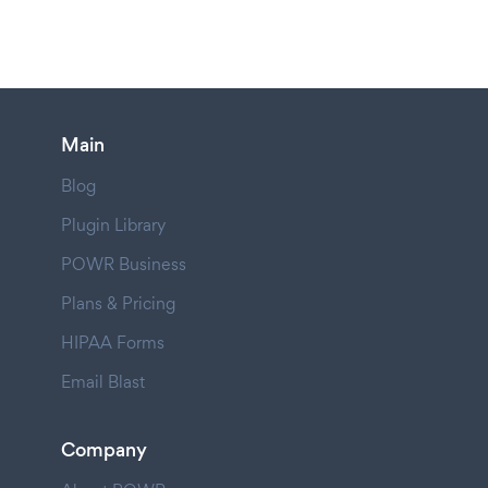
Main
Blog
Plugin Library
POWR Business
Plans & Pricing
HIPAA Forms
Email Blast
Company