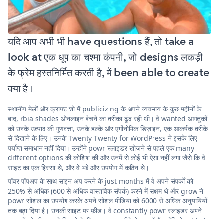
यदि आप अभी भी have questions हैं, तो take a
look at एक धूप का चश्मा कंपनी, जो designs लकड़ी
के फ्रेम हस्तनिर्मित करती है, में been able to create
क्या है।
स्थानीय मेलों और क्राफ्ट शो में publicizing के अपने व्यवसाय के कुछ महीनों के
बाद, rbia shades ऑनलाइन बेचने का तरीका ढूंढ रही थी। वे wanted आगंतुकों
को उनके उत्पाद की गुणवत्ता, उनके हल्के और एर्गोनोमिक डिज़ाइन, एक आकर्षक तरीके
से दिखाने के लिए। उनके Twenty Twenty for WordPress ने इसके लिए
पर्याप्त समाधान नहीं दिया। उन्होंने powr स्लाइडर खोजने से पहले एक many
different options की कोशिश की और उनमें से कोई भी ऐसा नहीं लगा जैसे कि वे
साइट का एक हिस्सा थे, और वे भद्दे और उपयोग में कठिन थे।
पॉवर पॉपअप के साथ साइन अप करने के just months में वे अपने संपर्कों को
250% से अधिक (600 से अधिक वास्तविक संपर्क) करने में सक्षम थे और grow ने
powr सोशल का उपयोग करके अपने सोशल मीडिया को 6000 से अधिक अनुयायियों
तक बढ़ा दिया है। उनकी साइट पर फ़ीड। वे constantly powr स्लाइडर अपने