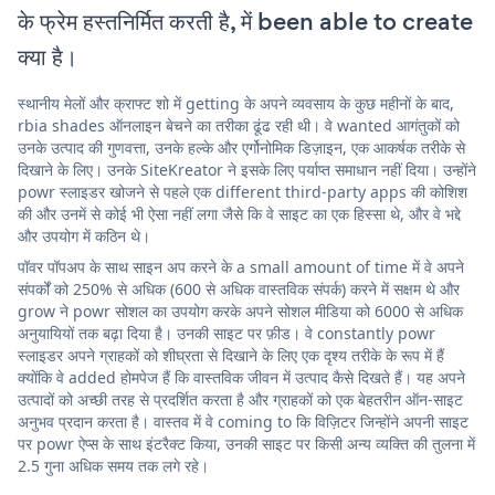
के फ्रेम हस्तनिर्मित करती है, में been able to create
क्या है।
स्थानीय मेलों और क्राफ्ट शो में getting के अपने व्यवसाय के कुछ महीनों के बाद,
rbia shades ऑनलाइन बेचने का तरीका ढूंढ रही थी। वे wanted आगंतुकों को
उनके उत्पाद की गुणवत्ता, उनके हल्के और एर्गोनोमिक डिज़ाइन, एक आकर्षक तरीके से
दिखाने के लिए। उनके SiteKreator ने इसके लिए पर्याप्त समाधान नहीं दिया। उन्होंने
powr स्लाइडर खोजने से पहले एक different third-party apps की कोशिश
की और उनमें से कोई भी ऐसा नहीं लगा जैसे कि वे साइट का एक हिस्सा थे, और वे भद्दे
और उपयोग में कठिन थे।
पॉवर पॉपअप के साथ साइन अप करने के a small amount of time में वे अपने
संपर्कों को 250% से अधिक (600 से अधिक वास्तविक संपर्क) करने में सक्षम थे और
grow ने powr सोशल का उपयोग करके अपने सोशल मीडिया को 6000 से अधिक
अनुयायियों तक बढ़ा दिया है। उनकी साइट पर फ़ीड। वे constantly powr
स्लाइडर अपने ग्राहकों को शीघ्रता से दिखाने के लिए एक दृश्य तरीके के रूप में हैं
क्योंकि वे added होमपेज हैं कि वास्तविक जीवन में उत्पाद कैसे दिखते हैं। यह अपने
उत्पादों को अच्छी तरह से प्रदर्शित करता है और ग्राहकों को एक बेहतरीन ऑन-साइट
अनुभव प्रदान करता है। वास्तव में वे coming to कि विज़िटर जिन्होंने अपनी साइट
पर powr ऐप्स के साथ इंटरैक्ट किया, उनकी साइट पर किसी अन्य व्यक्ति की तुलना में
2.5 गुना अधिक समय तक लगे रहे।