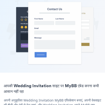
आपकी Wedding Invitation साइट पर MyBB एंबेड करना कभी
आसान नहीं रहा
अपनी अनुकूलित Wedding Invitation MyBB एप्लिकेशन बनाएं, अपनी वेबसाइट
की शैली और रंगों से मेल खाएं, और Wedding Invitation अपने MyBB पृष्ठ,