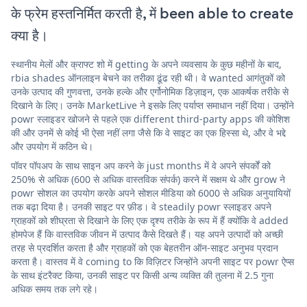
के फ्रेम हस्तनिर्मित करती है, में been able to create
क्या है।
स्थानीय मेलों और क्राफ्ट शो में getting के अपने व्यवसाय के कुछ महीनों के बाद,
rbia shades ऑनलाइन बेचने का तरीका ढूंढ रही थी। वे wanted आगंतुकों को
उनके उत्पाद की गुणवत्ता, उनके हल्के और एर्गोनोमिक डिज़ाइन, एक आकर्षक तरीके से
दिखाने के लिए। उनके MarketLive ने इसके लिए पर्याप्त समाधान नहीं दिया। उन्होंने
powr स्लाइडर खोजने से पहले एक different third-party apps की कोशिश
की और उनमें से कोई भी ऐसा नहीं लगा जैसे कि वे साइट का एक हिस्सा थे, और वे भद्दे
और उपयोग में कठिन थे।
पॉवर पॉपअप के साथ साइन अप करने के just months में वे अपने संपर्कों को
250% से अधिक (600 से अधिक वास्तविक संपर्क) करने में सक्षम थे और grow ने
powr सोशल का उपयोग करके अपने सोशल मीडिया को 6000 से अधिक अनुयायियों
तक बढ़ा दिया है। उनकी साइट पर फ़ीड। वे steadily powr स्लाइडर अपने
ग्राहकों को शीघ्रता से दिखाने के लिए एक दृश्य तरीके के रूप में हैं क्योंकि वे added
होमपेज हैं कि वास्तविक जीवन में उत्पाद कैसे दिखते हैं। यह अपने उत्पादों को अच्छी
तरह से प्रदर्शित करता है और ग्राहकों को एक बेहतरीन ऑन-साइट अनुभव प्रदान
करता है। वास्तव में वे coming to कि विज़िटर जिन्होंने अपनी साइट पर powr ऐप्स
के साथ इंटरैक्ट किया, उनकी साइट पर किसी अन्य व्यक्ति की तुलना में 2.5 गुना
अधिक समय तक लगे रहे।