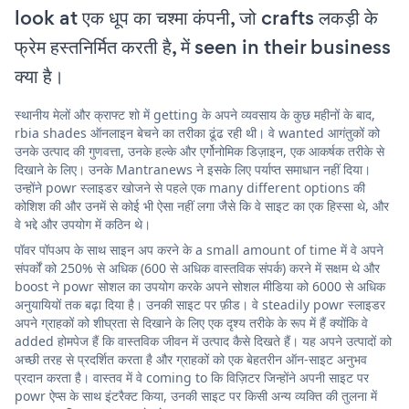
look at एक धूप का चश्मा कंपनी, जो crafts लकड़ी के
फ्रेम हस्तनिर्मित करती है, में seen in their business
क्या है।
स्थानीय मेलों और क्राफ्ट शो में getting के अपने व्यवसाय के कुछ महीनों के बाद,
rbia shades ऑनलाइन बेचने का तरीका ढूंढ रही थी। वे wanted आगंतुकों को
उनके उत्पाद की गुणवत्ता, उनके हल्के और एर्गोनोमिक डिज़ाइन, एक आकर्षक तरीके से
दिखाने के लिए। उनके Mantranews ने इसके लिए पर्याप्त समाधान नहीं दिया।
उन्होंने powr स्लाइडर खोजने से पहले एक many different options की
कोशिश की और उनमें से कोई भी ऐसा नहीं लगा जैसे कि वे साइट का एक हिस्सा थे, और
वे भद्दे और उपयोग में कठिन थे।
पॉवर पॉपअप के साथ साइन अप करने के a small amount of time में वे अपने
संपर्कों को 250% से अधिक (600 से अधिक वास्तविक संपर्क) करने में सक्षम थे और
boost ने powr सोशल का उपयोग करके अपने सोशल मीडिया को 6000 से अधिक
अनुयायियों तक बढ़ा दिया है। उनकी साइट पर फ़ीड। वे steadily powr स्लाइडर
अपने ग्राहकों को शीघ्रता से दिखाने के लिए एक दृश्य तरीके के रूप में हैं क्योंकि वे
added होमपेज हैं कि वास्तविक जीवन में उत्पाद कैसे दिखते हैं। यह अपने उत्पादों को
अच्छी तरह से प्रदर्शित करता है और ग्राहकों को एक बेहतरीन ऑन-साइट अनुभव
प्रदान करता है। वास्तव में वे coming to कि विज़िटर जिन्होंने अपनी साइट पर
powr ऐप्स के साथ इंटरैक्ट किया, उनकी साइट पर किसी अन्य व्यक्ति की तुलना में