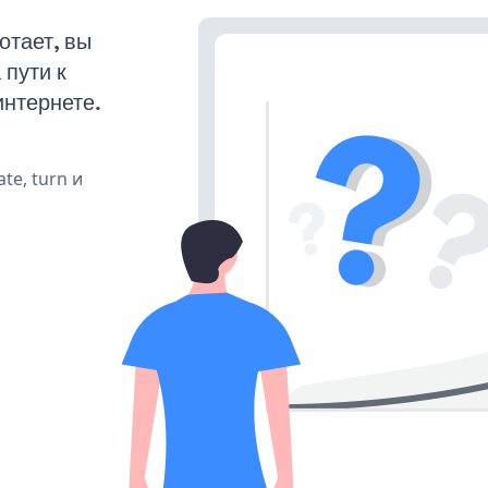
отает, вы
пути к
интернете.
te, turn и