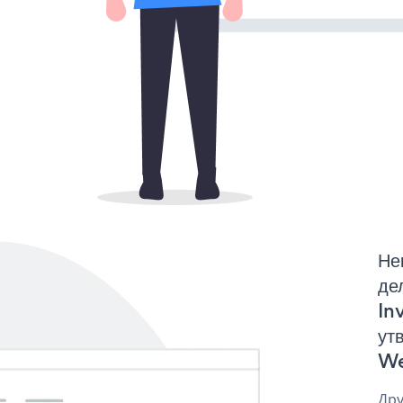
Не
де
In
ут
We
Дру