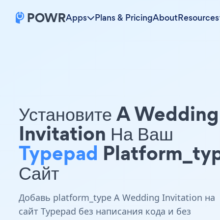
Apps
Plans & Pricing
About
Resources
Установите A Wedding
Invitation На Ваш
Typepad
Platform_ty
Сайт
Добавь platform_type A Wedding Invitation на
сайт Typepad без написания кода и без