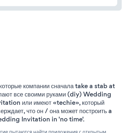
которые компании сначала take a stab at
лают все своими руками (diy) Wedding
vitation или имеют «techie», который
верждает, что он / она может построить a
dding Invitation in 'no time'.
гие пытаются найти приложения с открытым