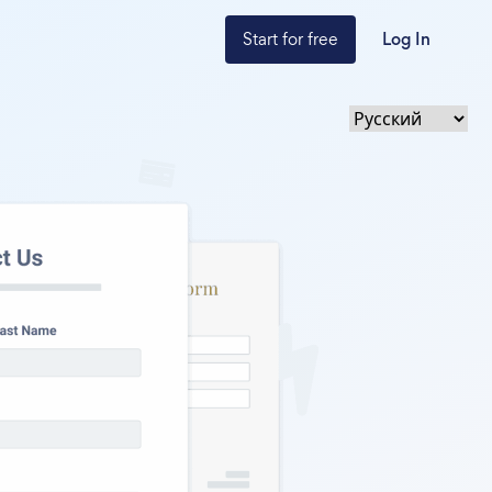
Start for free
Log In