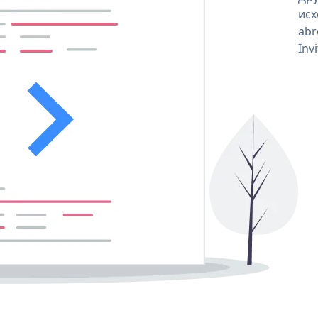
исх
abr
Inv