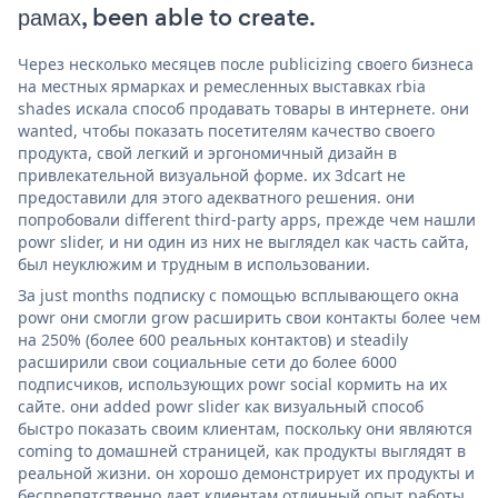
рамах, been able to create.
Через несколько месяцев после publicizing своего бизнеса
на местных ярмарках и ремесленных выставках rbia
shades искала способ продавать товары в интернете. они
wanted, чтобы показать посетителям качество своего
продукта, свой легкий и эргономичный дизайн в
привлекательной визуальной форме. их 3dcart не
предоставили для этого адекватного решения. они
попробовали different third-party apps, прежде чем нашли
powr slider, и ни один из них не выглядел как часть сайта,
был неуклюжим и трудным в использовании.
За just months подписку с помощью всплывающего окна
powr они смогли grow расширить свои контакты более чем
на 250% (более 600 реальных контактов) и steadily
расширили свои социальные сети до более 6000
подписчиков, использующих powr social кормить на их
сайте. они added powr slider как визуальный способ
быстро показать своим клиентам, поскольку они являются
coming to домашней страницей, как продукты выглядят в
реальной жизни. он хорошо демонстрирует их продукты и
беспрепятственно дает клиентам отличный опыт работы