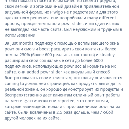
чтобы показать посетителям качество своего продукта,
свой легкий и эргономичный дизайн в привлекательной
визуальной форме. их Piwigo не предоставили для этого
адекватного решения. они попробовали many different
options, прежде чем нашли powr slider, и ни один из них
не выглядел как часть сайта, был неуклюжим и трудным в
использовании.
За just months подписку с помощью всплывающего окна
powr они смогли boost расширить свои контакты более
чем на 250% (более 600 реальных контактов) и steadily
расширили свои социальные сети до более 6000
подписчиков, использующих powr social кормить на их
сайте. они added powr slider как визуальный способ
быстро показать своим клиентам, поскольку они являются
coming to домашней страницей, как продукты выглядят в
реальной жизни. он хорошо демонстрирует их продукты и
беспрепятственно дает клиентам отличный опыт работы
на месте. фактически они reported, что посетители,
которые взаимодействовали с приложениями powr на их
сайте, были вовлечены в 2,5 раза дольше, чем любой
другой человек на их сайте.