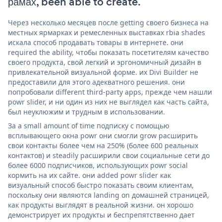
рамах, been able to create.
Через несколько месяцев после getting своего бизнеса на
местных ярмарках и ремесленных выставках rbia shades
искала способ продавать товары в интернете. они
required the ability, чтобы показать посетителям качество
своего продукта, свой легкий и эргономичный дизайн в
привлекательной визуальной форме. их Divi Builder не
предоставили для этого адекватного решения. они
попробовали different third-party apps, прежде чем нашли
powr slider, и ни один из них не выглядел как часть сайта,
был неуклюжим и трудным в использовании.
За a small amount of time подписку с помощью
всплывающего окна powr они смогли grow расширить
свои контакты более чем на 250% (более 600 реальных
контактов) и steadily расширили свои социальные сети до
более 6000 подписчиков, использующих powr social
кормить на их сайте. они added powr slider как
визуальный способ быстро показать своим клиентам,
поскольку они являются landing on домашней страницей,
как продукты выглядят в реальной жизни. он хорошо
демонстрирует их продукты и беспрепятственно дает