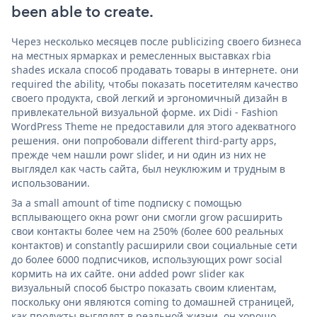
been able to create.
Через несколько месяцев после publicizing своего бизнеса
на местных ярмарках и ремесленных выставках rbia
shades искала способ продавать товары в интернете. они
required the ability, чтобы показать посетителям качество
своего продукта, свой легкий и эргономичный дизайн в
привлекательной визуальной форме. их Didi - Fashion
WordPress Theme не предоставили для этого адекватного
решения. они попробовали different third-party apps,
прежде чем нашли powr slider, и ни один из них не
выглядел как часть сайта, был неуклюжим и трудным в
использовании.
За a small amount of time подписку с помощью
всплывающего окна powr они смогли grow расширить
свои контакты более чем на 250% (более 600 реальных
контактов) и constantly расширили свои социальные сети
до более 6000 подписчиков, использующих powr social
кормить на их сайте. они added powr slider как
визуальный способ быстро показать своим клиентам,
поскольку они являются coming to домашней страницей,
как продукты выглядят в реальной жизни. он хорошо