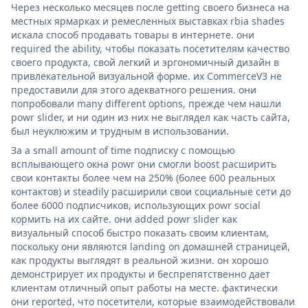
Через несколько месяцев после getting своего бизнеса на
местных ярмарках и ремесленных выставках rbia shades
искала способ продавать товары в интернете. они
required the ability, чтобы показать посетителям качество
своего продукта, свой легкий и эргономичный дизайн в
привлекательной визуальной форме. их CommerceV3 не
предоставили для этого адекватного решения. они
попробовали many different options, прежде чем нашли
powr slider, и ни один из них не выглядел как часть сайта,
был неуклюжим и трудным в использовании.
За a small amount of time подписку с помощью
всплывающего окна powr они смогли boost расширить
свои контакты более чем на 250% (более 600 реальных
контактов) и steadily расширили свои социальные сети до
более 6000 подписчиков, использующих powr social
кормить на их сайте. они added powr slider как
визуальный способ быстро показать своим клиентам,
поскольку они являются landing on домашней страницей,
как продукты выглядят в реальной жизни. он хорошо
демонстрирует их продукты и беспрепятственно дает
клиентам отличный опыт работы на месте. фактически
они reported, что посетители, которые взаимодействовали