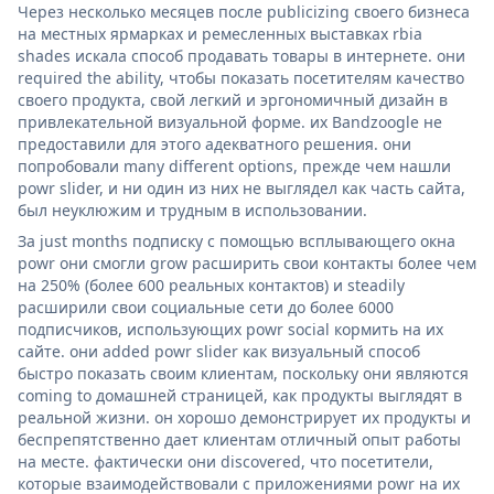
Через несколько месяцев после publicizing своего бизнеса
на местных ярмарках и ремесленных выставках rbia
shades искала способ продавать товары в интернете. они
required the ability, чтобы показать посетителям качество
своего продукта, свой легкий и эргономичный дизайн в
привлекательной визуальной форме. их Bandzoogle не
предоставили для этого адекватного решения. они
попробовали many different options, прежде чем нашли
powr slider, и ни один из них не выглядел как часть сайта,
был неуклюжим и трудным в использовании.
За just months подписку с помощью всплывающего окна
powr они смогли grow расширить свои контакты более чем
на 250% (более 600 реальных контактов) и steadily
расширили свои социальные сети до более 6000
подписчиков, использующих powr social кормить на их
сайте. они added powr slider как визуальный способ
быстро показать своим клиентам, поскольку они являются
coming to домашней страницей, как продукты выглядят в
реальной жизни. он хорошо демонстрирует их продукты и
беспрепятственно дает клиентам отличный опыт работы
на месте. фактически они discovered, что посетители,
которые взаимодействовали с приложениями powr на их