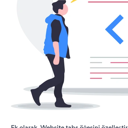
Ek olarak, Website tabs öğesini özelleş