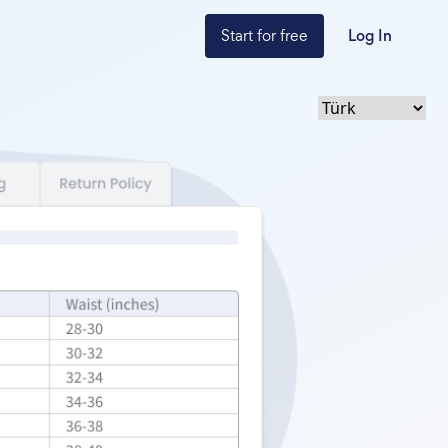
Start for free
Log In