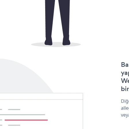
Ba
ya
We
bir
Diğ
all
vey