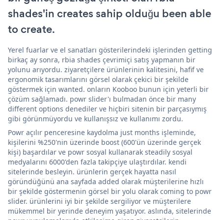
shades'in creates sahip olduğu been able
to create.
Yerel fuarlar ve el sanatları gösterilerindeki işlerinden getting
birkaç ay sonra, rbia shades çevrimiçi satış yapmanın bir
yolunu arıyordu. ziyaretçilere ürünlerinin kalitesini, hafif ve
ergonomik tasarımlarını görsel olarak çekici bir şekilde
göstermek için wanted. onların Kooboo bunun için yeterli bir
çözüm sağlamadı. powr slider'ı bulmadan önce bir many
different options denediler ve hiçbiri sitenin bir parçasıymış
gibi görünmüyordu ve kullanışsız ve kullanımı zordu.
Powr açılır penceresine kaydolma just months işleminde,
kişilerini %250'nin üzerinde boost (600'ün üzerinde gerçek
kişi) başardılar ve powr sosyal kullanarak steadily sosyal
medyalarını 6000'den fazla takipçiye ulaştırdılar. kendi
sitelerinde besleyin. ürünlerin gerçek hayatta nasıl
göründüğünü ana sayfada added olarak müşterilerine hızlı
bir şekilde göstermenin görsel bir yolu olarak coming to powr
slider. ürünlerini iyi bir şekilde sergiliyor ve müşterilere
mükemmel bir yerinde deneyim yaşatıyor. aslında, sitelerinde