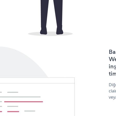
Ba
We
in
tim
Diğ
cla
vey