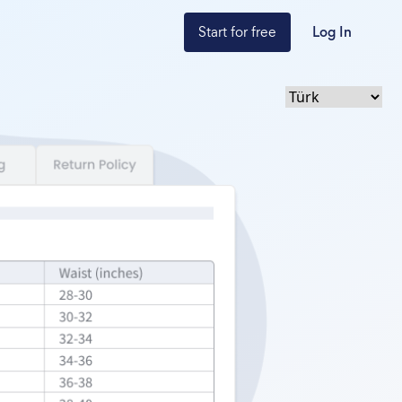
Start for free
Log In