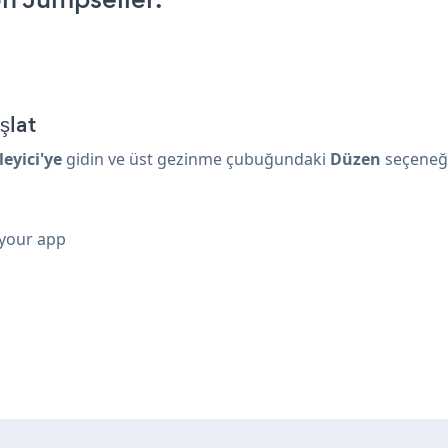
şlat
eyici'ye
gidin ve üst gezinme çubuğundaki
Düzen
seçeneğin
 your app