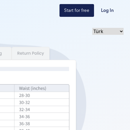
Start for free
Log In