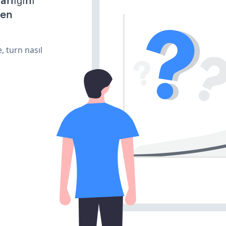
arlığını
den
, turn nasıl