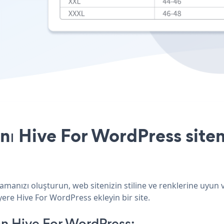
ı Hive For WordPress siten
manızı oluşturun, web sitenizin stiline ve renklerine uyun 
yere Hive For WordPress ekleyin bir site.
n Hive For WordPress: