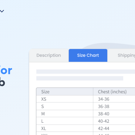
For
b