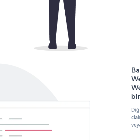
Ba
We
We
bir
Diğ
cla
vey