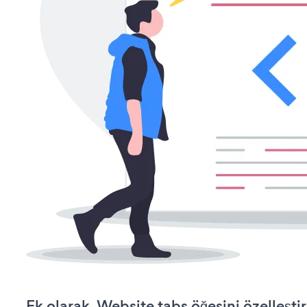
Ek olarak, Website tabs öğesini özelleş