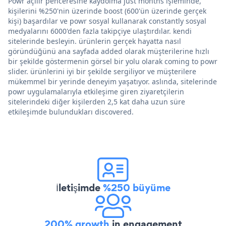
Powr açılır penceresine kaydolma just months işleminde,
kişilerini %250'nin üzerinde boost (600'ün üzerinde gerçek
kişi) başardılar ve powr sosyal kullanarak constantly sosyal
medyalarını 6000'den fazla takipçiye ulaştırdılar. kendi
sitelerinde besleyin. ürünlerin gerçek hayatta nasıl
göründüğünü ana sayfada added olarak müşterilerine hızlı
bir şekilde göstermenin görsel bir yolu olarak coming to powr
slider. ürünlerini iyi bir şekilde sergiliyor ve müşterilere
mükemmel bir yerinde deneyim yaşatıyor. aslında, sitelerinde
powr uygulamalarıyla etkileşime giren ziyaretçilerin
sitelerindeki diğer kişilerden 2,5 kat daha uzun süre
etkileşimde bulundukları discovered.
İletişimde
%250 büyüme
200% growth
in engagement