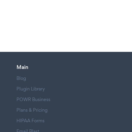
Main
Blog
Plugin Library
POWR Business
Plans & Pricing
HIPAA Forms
Email Blast