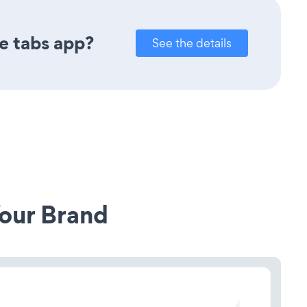
e tabs app?
See the details
our Brand