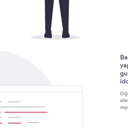
Ba
ya
gu
idd
Diğ
all
vey