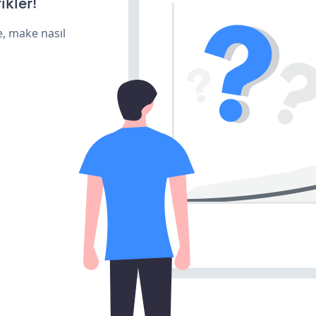
ikler!
e, make nasıl