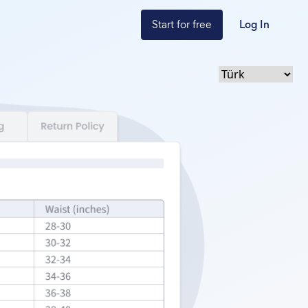
Start for free
Log In