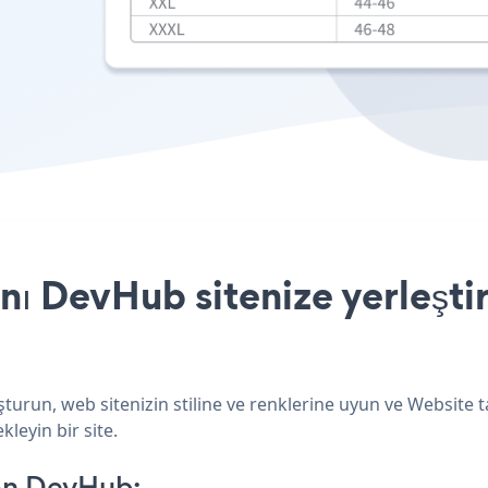
ı DevHub sitenize yerleşti
turun, web sitenizin stiline ve renklerine uyun ve Website 
kleyin bir site.
on DevHub: