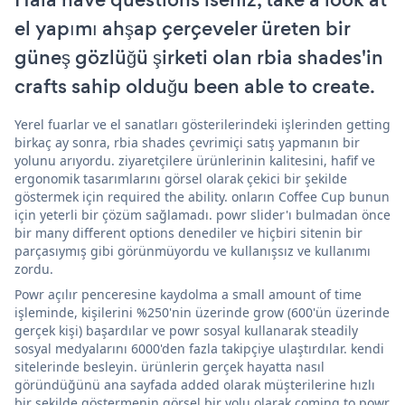
el yapımı ahşap çerçeveler üreten bir
güneş gözlüğü şirketi olan rbia shades'in
crafts sahip olduğu been able to create.
Yerel fuarlar ve el sanatları gösterilerindeki işlerinden getting
birkaç ay sonra, rbia shades çevrimiçi satış yapmanın bir
yolunu arıyordu. ziyaretçilere ürünlerinin kalitesini, hafif ve
ergonomik tasarımlarını görsel olarak çekici bir şekilde
göstermek için required the ability. onların Coffee Cup bunun
için yeterli bir çözüm sağlamadı. powr slider'ı bulmadan önce
bir many different options denediler ve hiçbiri sitenin bir
parçasıymış gibi görünmüyordu ve kullanışsız ve kullanımı
zordu.
Powr açılır penceresine kaydolma a small amount of time
işleminde, kişilerini %250'nin üzerinde grow (600'ün üzerinde
gerçek kişi) başardılar ve powr sosyal kullanarak steadily
sosyal medyalarını 6000'den fazla takipçiye ulaştırdılar. kendi
sitelerinde besleyin. ürünlerin gerçek hayatta nasıl
göründüğünü ana sayfada added olarak müşterilerine hızlı
bir şekilde göstermenin görsel bir yolu olarak coming to powr