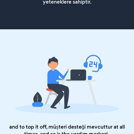
yeteneklere sahiptir.
and to top it off, müşteri desteği mevcuttur at all