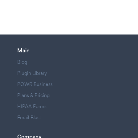
Main
Blog
Plugin Library
POWR Business
Plans & Pricing
HIPAA Forms
Email Blast
Company