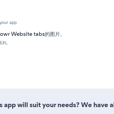
 your app
r Website tabs的图片。
告系列。
 app will suit your needs? We have al