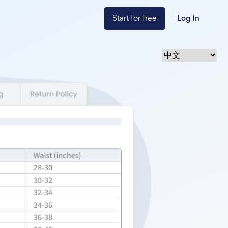
Start for free
Log In