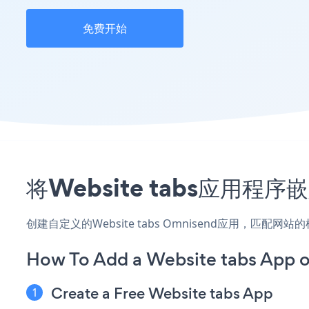
免费开始
将Website tabs应用程
创建自定义的Website tabs Omnisend应用，匹配
How To Add a Website tabs App 
Create a Free Website tabs App